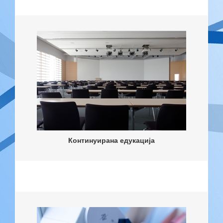
Континуирана едукација
Континуирана едукација