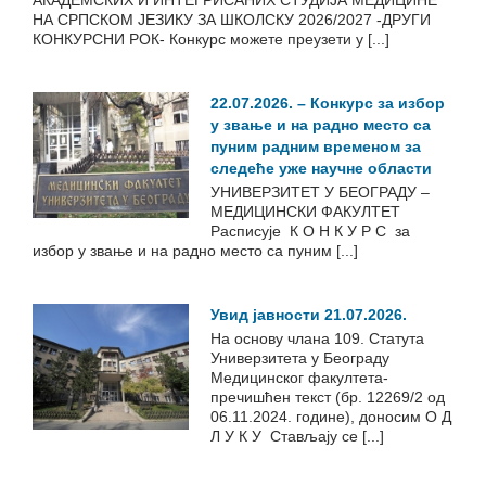
АКАДЕМСКИХ И ИНТЕГРИСАНИХ СТУДИЈА МЕДИЦИНЕ
НА СРПСКОМ ЈЕЗИКУ ЗА ШКОЛСКУ 2026/2027 -ДРУГИ
КОНКУРСНИ РОК- Конкурс можете преузети у [...]
22.07.2026. – Конкурс за избор
у звање и на радно место са
пуним радним временом за
следеће уже научне области
УНИВЕРЗИТЕТ У БЕОГРАДУ –
МЕДИЦИНСКИ ФАКУЛТЕТ
Расписује К О Н К У Р С за
избор у звање и на радно место са пуним [...]
Увид јавности 21.07.2026.
На основу члана 109. Статута
Универзитета у Београду
Медицинског факултета-
пречишћен текст (бр. 12269/2 од
06.11.2024. године), доносим О Д
Л У К У Стављају се [...]