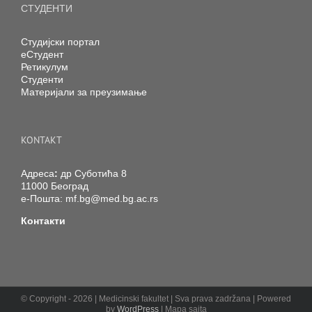
СТУДЕНТИ
Студијски портал
еСтудент
Ретикулум
Студенти
Материјали за преузимање
KONTAKT
Адреса
:
др Суботића 8
11000 Београд
е-Пошта:
mf.bg@med.bg.ac.rs
Контакти
© Copyright -
2026 | Medicinski fakultet | Sva prava zadržana | Powered