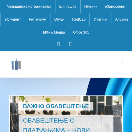
Медицинска истраживања
Ел. пошта
Именик
eЗапослени
еСтудент
Ретикулум
Облак
RedCap
Упитник
Алумни
МФУБ Медиа
Office 365
YouTube
Facebook
ВАЖНО ОБАВЕШТЕЊЕ
ОБАВЕШТЕЊЕ О
ПЛАЋАЊИМА – НОВИ